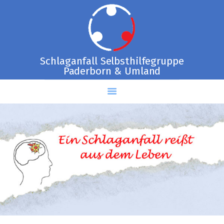
HOME
Schlaganfall Selbsthilfegruppe
Paderborn & Umland
AKTUELLES
ANLIEGEN
AKTIVITÄTEN
APHASIE CHOR
GEDÄCHTNISTRAINING
ÜBER UNS
GRÜNDE